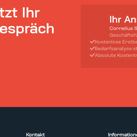
tzt Ihr
Ihr A
gespräch
Cornelius 
Geschäftsf
Kostenlose Erstb
Bedarfsanalyse s
Absolute Kostent
Kontakt
Information