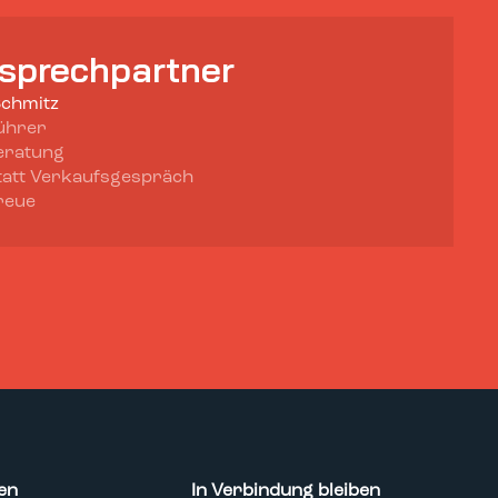
nsprechpartner
Schmitz
ührer
eratung
tatt Verkaufsgespräch
reue
en
In Verbindung bleiben