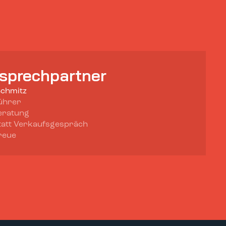
nsprechpartner
Schmitz
ührer
eratung
tatt Verkaufsgespräch
reue