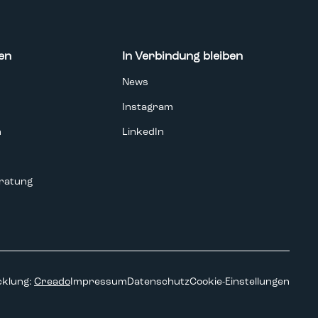
en
In Verbindung bleiben
News
Instagram
n
LinkedIn
ratung
cklung:
Creado
Impressum
Datenschutz
Cookie-Einstellungen